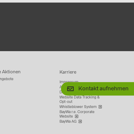
e Aktionen
Karriere
ngebote
Impressum
AGB
Kontakt aufnehmen
Datenschutz
Website Data Tracking &
Opt-out
Whistleblower System
BayWa r.e. Corporate
Website
BayWa AG