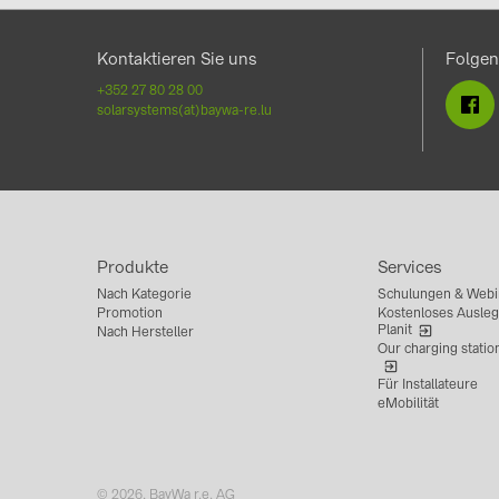
Kontaktieren Sie uns
Folgen
+352 27 80 28 00
solarsystems(at)baywa-re.lu
Produkte
Services
Nach Kategorie
Schulungen & Webi
Promotion
Kostenloses Ausleg
Planit
Nach Hersteller
Our charging statio
Für Installateure
eMobilität
© 2026, BayWa r.e. AG