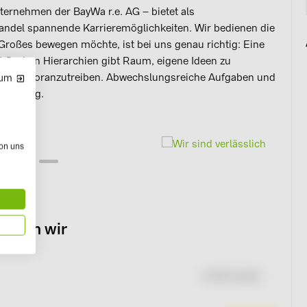
nternehmen der BayWa r.e. AG – bietet als
ndel spannende Karrieremöglichkeiten. Wir bedienen die
Großes bewegen möchte, ist bei uns genau richtig: Eine
 flachen Hierarchien gibt Raum, eigene Ideen zu
Zukunft voranzutreiben. Abwechslungsreiche Aufgaben und
sum
sordnung.
 Kollegen, Partnern und Kunden, indem wir verantwortungsbewusst
Wi
fe
von uns
tehen wir