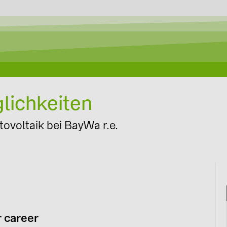
Auslegung mit Solar-Planit
glichkeiten
tovoltaik bei BayWa r.e.
r career