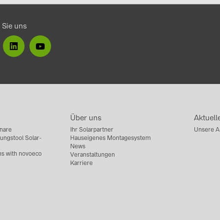
 Sie uns
Über uns
Aktuell
nare
Ihr Solarpartner
Unsere A
ungstool Solar-
Hauseigenes Montagesystem
News
ns with novoeco
Veranstaltungen
Karriere