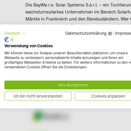
Die BayWa r.e. Solar Systems S.à r.l. – ein Tochteru
wachstumsstarkes Unternehmen im Bereich Solarha
Märkte in Frankreich und den Beneluxländern. Wer 
wertschätzende, weltoffene Unternehmenskultur mit
entwickeln und Innovationen für eine nachhaltige 
Datenschutzerklärung
|
Impres
Deutsch
herausfordernde Projekte sind bei uns an der Tage
affen wir
Wir schaffen Vertrauen gegenüber unseren Kolleginnen und
Verwendung von Cookies
handeln.
Wir können diese zur Analyse unserer Besucherdaten platzieren, um unsere
Webseite zu verbessern, personalisierte Inhalte anzuzeigen und Ihnen ein
großartiges Webseiten-Erlebnis zu bieten. Für weitere Informationen zu den 
verwendeten Cookies öffnen Sie die Einstellungen.
Alle akzeptieren
Ich bin nicht einverstanden
Cookies anpassen
Einfach näher am Kunden - Dafür s