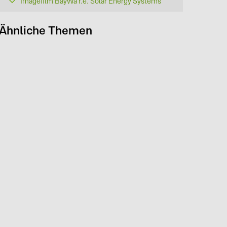
Imagefilm BayWa r.e. Solar Energy Systems
Ähnliche Themen
r setzen auf einen ehrlichen, freundlichen und respektvollen Umgang miteinande
iern unsere Erfolge.