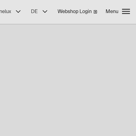
nelux
DE
Webshop Login
Menu
ngen
BayWa r.e.
lenangebote