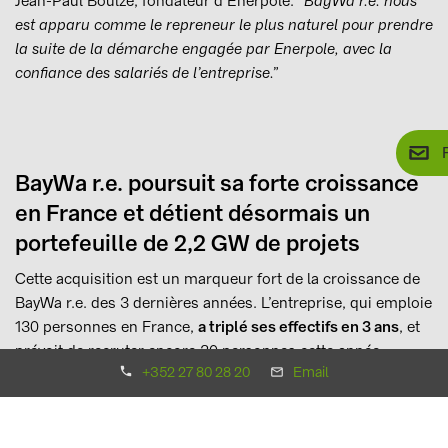
Jean-Paul Boulze, fondateur d’Enerpole.
“BayWa r.e. nous
est apparu comme le repreneur le plus naturel pour prendre
la suite de la démarche engagée par Enerpole, avec la
confiance des salariés de l’entreprise.”
BayWa r.e. poursuit sa forte croissance
en France et détient désormais un
portefeuille de 2,2 GW de projets
Cette acquisition est un marqueur fort de la croissance de
BayWa r.e. des 3 dernières années. L’entreprise, qui emploie
130 personnes en France,
a triplé ses effectifs en 3 ans
, et
prévoit de recruter encore 30 personnes cette année.
+352 27 80 28 20
Email
Actif dans l’hexagone depuis 2005, BayWa r.e. a déjà
installé et mis en service 315 MW de parcs éoliens et