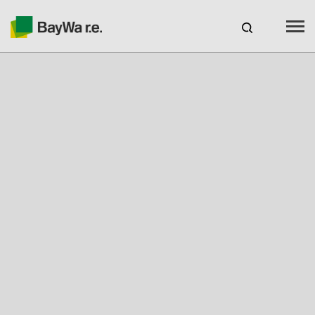
Benelux
FR
Webshop Login
EMPLOI
BAYWA R.E.
Produits
Services
À propos de nous
Votre partenaire solaire
Compétences