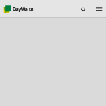
Benelux
FR
Webshop Login
EMPLOI
BAYWA R.E.
Produits
Services
À propos de nous
Votre partenaire solaire
Compétences