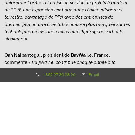
notamment grâce à la mise en service de projets à hauteur
de 1 GW, une expansion continue dans l’éolien offshore et
terrestre, davantage de PPA avec des entreprises de
premier plan et une orientation encore plus marquée sur les
technologies en évolution telles que l’hydrogène vert et le
stockage.
»
Can Nalbantoglu, président de BayWa r.e. France
,
commente «
BayWa r.e. contribue chaque année à la
croissance des énergies renouvelables en France. Nous
+352 27 80 28 20
Email
développons sur le marché hexagonal des projets
renouvelables avec et pour les territoires. Nous innovons
également avec des projets solaires agrivoltaïques et
flottants ou des projets hybrides, et sommes fiers d’avoir été
pré-qualifiés pour participer à l’appel d’offres éolien flottant
au sud de la Bretagne. BayWa r.e. a l’ambition de jouer un
rôle durable dans la transition énergétique française.
»