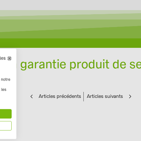
Conception avec Solar-Planit
les
 la garantie produit de s
 notre
 les
Articles précédents
Articles suivants