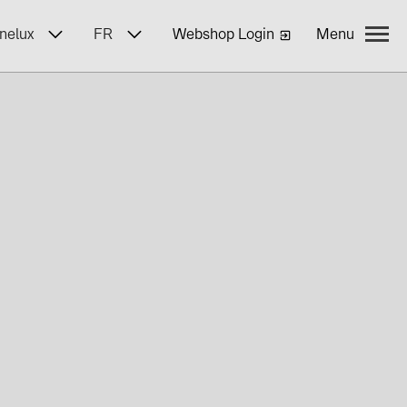
nelux
FR
Webshop Login
Menu
s
z BayWa r.e.
oi