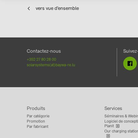
vers vue d'ensemble
Contactez-nous
Suivez
+352 27 80 28 00
solarsystems(at)baywa-re.lu
Produits
Services
Par catégorie
Séminaires & Webin
Promotion
Logiciel de concepti
Planit
Par fabricant
Our charging statio