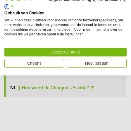
Wanneer je twee SolarEdge Home 48V-batterijen en
Gebruik van Cookies
een 3 fase-Hub omvormer aanbiedt kun jij nu een
We kunnen deze plaatsen voor analyse van onze bezoekersgegevens, om
competitieve prijs aan jouw klanten geven met behulp
onze website te verbeteren, gepersonaliseerde inhoud te tonen en om u
van
een cashback van €1000,-.
een geweldige website-ervaring te bieden. Voor meer informatie over de
cookies die we gebruiken opent u de instellingen.
€1500 cashback
Wanneer je drie of meer SolarEdge Home 48V-
Accepteer alles
batterijen en een 3 fase-Hub omvormer aanbiedt kun
Oneens
Nee, pas aan
jij nu een competitieve prijs aan jouw klanten geven
met behulp van
een cashback van €1500,-.
NL
❯ Hoe werkt de Charged UP actie?