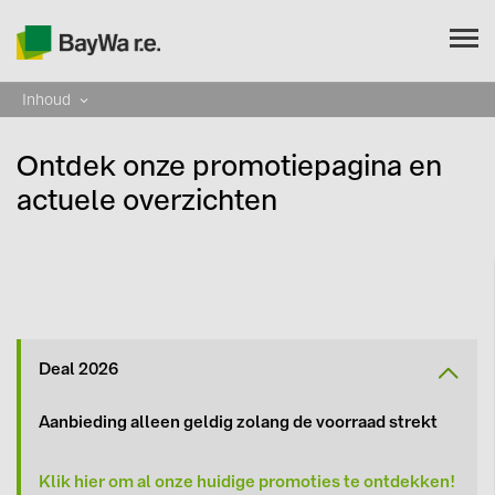
Inhoud
NL
Ontdek onze promotiepagina en
CARRIÈRE
actuele overzichten
BAYWA R.E.
Producten
Service
Deal 2026
Over ons
Aanbieding alleen geldig zolang de voorraad strekt
Huidige promoties
Klik hier om al onze huidige promoties te ontdekken!