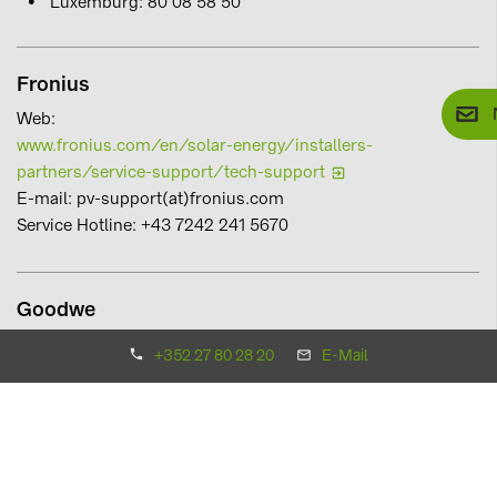
Luxemburg: 80 08 58 50
Fronius
Web:
www.fronius.com/en/solar-energy/installers-
partners/service-support/tech-support
E-mail: pv-support(at)fronius.com
Service Hotline: +43 7242 241 5670
Goodwe
Website:
https://support.goodwe.com/portal/en/home
​
+352 27 80 28 20
E-Mail
E-mail:
service.nl@goodwe.com
(Service)​
BE +32 3 808 71 67 (Dutch/French-speaking service for
installers)​
NL +31(0)30 737 1140 (Dutch-speaking service for
installers)​