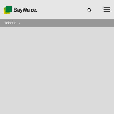
Inhoud
Benelux
NL
Webshop Log In
CARRIÈRE
BAYWA R.E.
Producten
Service
Trainings & Webinars
Gratis software voor systeemplanning Solar-
Planit