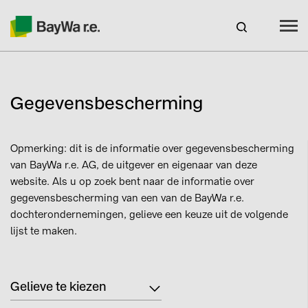
Benelux
NL
Webshop Log In
Gegevensbescherming
CARRIÈRE
BAYWA R.E.
Opmerking: dit is de informatie over gegevensbescherming
van BayWa r.e. AG, de uitgever en eigenaar van deze
Producten
website. Als u op zoek bent naar de informatie over
gegevensbescherming van een van de BayWa r.e.
Service
dochterondernemingen, gelieve een keuze uit de volgende
lijst te maken.
Over ons
Gelieve te kiezen
Huidige promoties