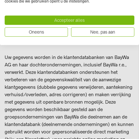
cookies die we gebruiken opent u de instellingen.
opdrachten te verwerken, ontvangen uw gegevens indien
die gegevens nodig zijn voor het uitvoeren van de
betreffende opdracht. Dat zijn bijvoorbeeld IT-
Accepteer alles
dienstverleners, die wij nodig hebben voor de werking en de
Oneens
Nee, pas aan
beveiliging van ons IT-systeem, en reclame- en
adressenbedrijven voor eigen reclameacties.
Uw gegevens worden in de klantendatabanken van BayWa
AG en haar dochterondernemingen, inclusief BayWa r.e.,
verwerkt. Deze klantendatabanken ondersteunen het
verbeteren van de gegevenskwaliteit van de aanwezige
klantgegevens (dubbele gegevens verwijderen, aantekening
verhuisd/overleden, adres corrigeren) en maken verrijking
met gegevens uit openbare bronnen mogelijk. Deze
gegevens worden beschikbaar gesteld aan de
groepsondernemingen van BayWa die deelnemen aan de
klantendatabank (deelnemende ondernemingen) en kunnen
gebruikt worden voor gepersonaliseerde direct marketing