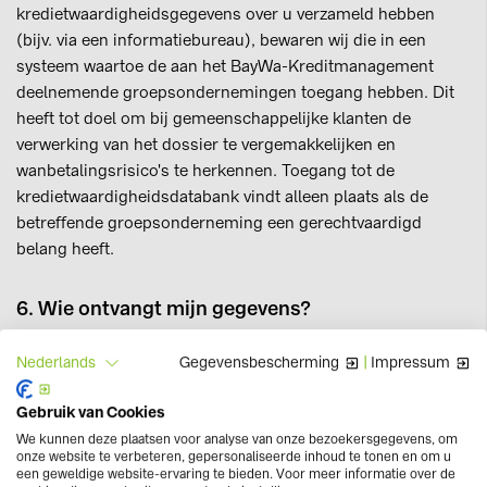
kredietwaardigheidsgegevens over u verzameld hebben
(bijv. via een informatiebureau), bewaren wij die in een
systeem waartoe de aan het BayWa-Kreditmanagement
deelnemende groepsondernemingen toegang hebben. Dit
heeft tot doel om bij gemeenschappelijke klanten de
verwerking van het dossier te vergemakkelijken en
wanbetalingsrisico's te herkennen. Toegang tot de
kredietwaardigheidsdatabank vindt alleen plaats als de
betreffende groepsonderneming een gerechtvaardigd
belang heeft.
6. Wie ontvangt mijn gegevens?
Als wij een dienstverlener inzetten voor het verwerken van
Gegevensbescherming
|
Impressum
Nederlands
een opdracht, blijven wij toch verantwoordelijk voor de
bescherming van uw gegevens. Iedereen die opdrachten
Gebruik van Cookies
verwerkt, is contractueel verplicht om uw gegevens
We kunnen deze plaatsen voor analyse van onze bezoekersgegevens, om
vertrouwelijk te behandelen en ze alleen voor die verrichting
onze website te verbeteren, gepersonaliseerde inhoud te tonen en om u
te verwerken. Degenen die door ons worden ingezet om
een geweldige website-ervaring te bieden. Voor meer informatie over de