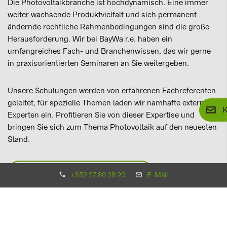
Die Photovoltaikbranche ist hochdynamisch. Eine immer
weiter wachsende Produktvielfalt und sich permanent
ändernde rechtliche Rahmenbedingungen sind die große
Herausforderung. Wir bei BayWa r.e. haben ein
umfangreiches Fach- und Branchenwissen, das wir gerne
in praxisorientierten Seminaren an Sie weitergeben.
Unsere Schulungen werden von erfahrenen Fachreferenten
geleitet, für spezielle Themen laden wir namhafte externe
K
Experten ein. Profitieren Sie von dieser Expertise und
bringen Sie sich zum Thema Photovoltaik auf den neuesten
Stand.
Alle Seminare auf einen Blick
+352 27 80 28 20
E-Mail