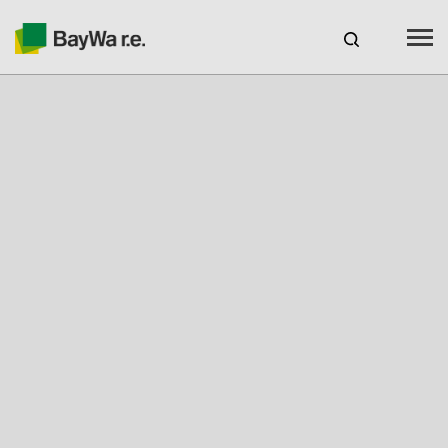
Benelux
DE
Webshop Login
KARRIERE
BAYWA R.E.
Produkte
Services
Schulungen & Webinare
Kostenloses Auslegungstool Solar-Planit
Our charging stations with novoeco