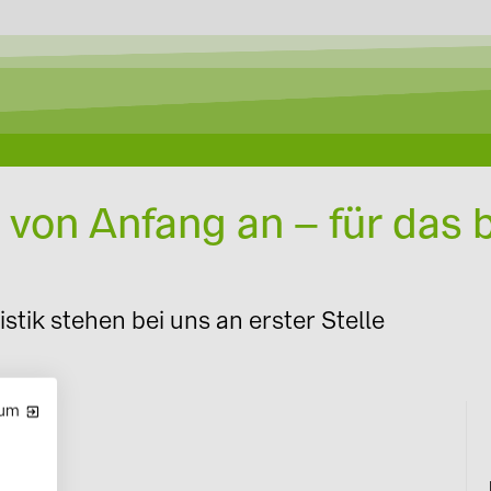
Intelligente
novoeco Bac
Unsere Lades
Backend
e von Anfang an – für das
stik stehen bei uns an erster Stelle
sum