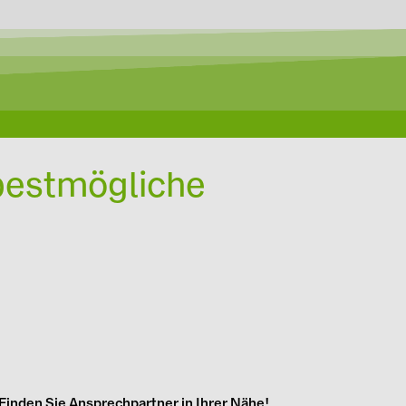
n Ladelösungen mit dem
kend
tationen ohne novoeco-
 bestmögliche
Finden Sie Ansprechpartner in Ihrer Nähe!