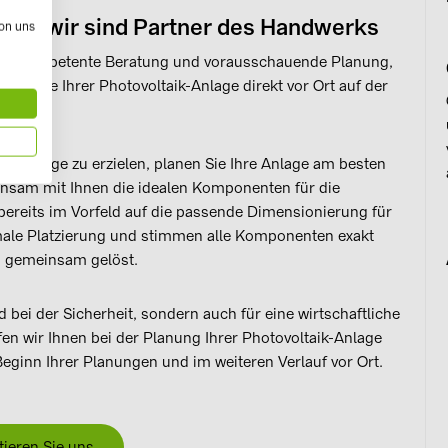
dler, wir sind Partner des Handwerks
von uns
 die kompetente Beratung und vorausschauende Planung,
ontage Ihrer Photovoltaik-Anlage direkt vor Ort auf der
 Erträge zu erzielen, planen Sie Ihre Anlage am besten
insam mit Ihnen die idealen Komponenten für die
 bereits im Vorfeld auf die passende Dimensionierung für
imale Platzierung und stimmen alle Komponenten exakt
ts gemeinsam gelöst.
 bei der Sicherheit, sondern auch für eine wirtschaftliche
lfen wir Ihnen bei der Planung Ihrer Photovoltaik-Anlage
eginn Ihrer Planungen und im weiteren Verlauf vor Ort.
tieren Sie uns