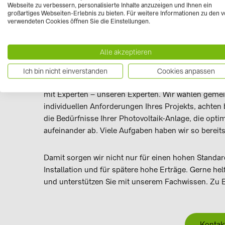
Webseite zu verbessern, personalisierte Inhalte anzuzeigen und Ihnen ein
Wir sind mehr als nur ein Großhän
großartiges Webseiten-Erlebnis zu bieten. Für weitere Informationen zu den 
verwendeten Cookies öffnen Sie die Einstellungen.
Die Leistungen von BayWa r.e. umfassen nicht nur
sondern auch die komplette Betreuung bei der Erstm
Alle akzeptieren
Baustelle.
Ich bin nicht einverstanden
Cookies anpassen
Um mit einer hochwertigen Photovoltaik-Anlage hohe
mit Experten – unseren Experten. Wir wählen geme
individuellen Anforderungen Ihres Projekts, achten
die Bedürfnisse Ihrer Photovoltaik-Anlage, die opt
aufeinander ab. Viele Aufgaben haben wir so berei
Damit sorgen wir nicht nur für einen hohen Standard
Installation und für spätere hohe Erträge. Gerne he
und unterstützen Sie mit unserem Fachwissen. Zu B
Kontak