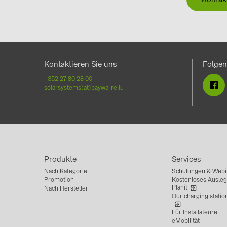
Kontaktieren Sie uns
Folgen
+352 27 80 28 00
solarsystems(at)baywa-re.lu
Produkte
Services
Nach Kategorie
Schulungen & Webi
Promotion
Kostenloses Ausleg
Planit
Nach Hersteller
Our charging statio
Für Installateure
eMobilität