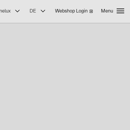
nelux
DE
Webshop Login
Menu
teure
nterstützung
ratung
ung
Logistik
izierter Partner
takte