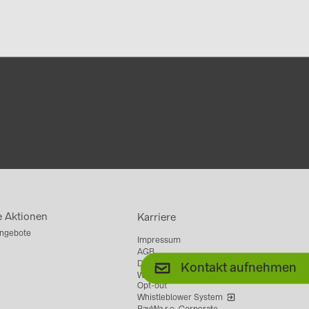
e Aktionen
Karriere
ngebote
Impressum
AGB
Datenschutz
Kontakt aufnehmen
Website Data Tracking &
Opt-out
Whistleblower System
BayWa r.e. Corporate