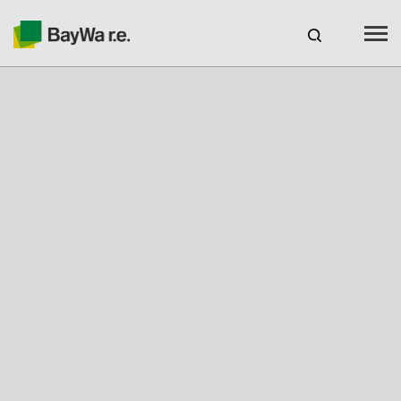
Benelux
DE
Webshop Login
KARRIERE
BAYWA R.E.
Produkte
Services
Über uns
Ihr Solarpartner
Kompetenz