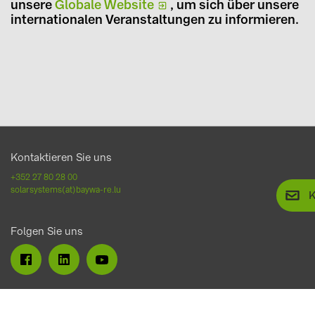
unsere
Globale Website
, um sich über unsere
internationalen Veranstaltungen zu informieren.
Kontaktieren Sie uns
+352 27 80 28 00
solarsystems(at)baywa-re.lu
K
Folgen Sie uns