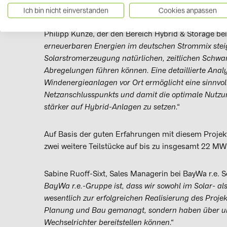
auf das Stromnetz an Bedeutung gewinnen.
Ich bin nicht einverstanden
Cookies anpassen
Philipp Kunze, der den Bereich Hybrid & Storage bei 
erneuerbaren Energien im deutschen Strommix steigt
Solarstromerzeugung natürlichen, zeitlichen Schwa
Abregelungen führen können. Eine detaillierte Anal
Windenergieanlagen vor Ort ermöglicht eine sinnvo
Netzanschlusspunkts und damit die optimale Nutzung
stärker auf Hybrid-Anlagen zu setzen.“
Auf Basis der guten Erfahrungen mit diesem Projek
zwei weitere Teilstücke auf bis zu insgesamt 22 MW
Sabine Ruoff-Sixt, Sales Managerin bei BayWa r.e.
BayWa r.e.-Gruppe ist, dass wir sowohl im Solar- al
wesentlich zur erfolgreichen Realisierung des Proje
Planung und Bau gemanagt, sondern haben über u
Wechselrichter bereitstellen können.“