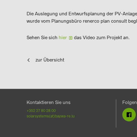
Die Auslegung und Entwurfsplanung der PV-Anlage
wurde vom Planungsbüro renerco plan consult begle
Sehen Sie sich
hier
das Video zum Projekt an.
zur Übersicht
Kontaktieren Sie uns
Folgen
+352 27 80 28 00
solarsystems(at)baywa-re.lu