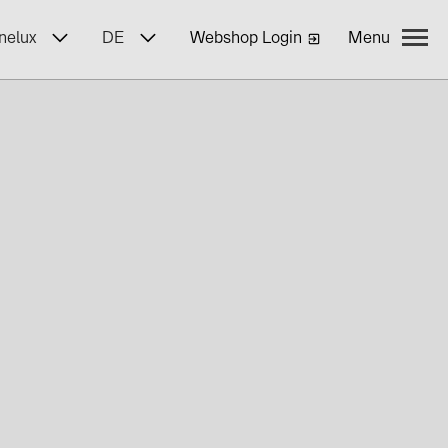
nelux
DE
Webshop Login
Menu
ngen
BayWa r.e.
lenangebote