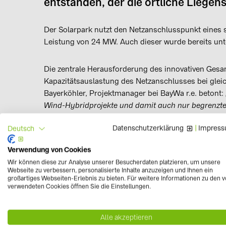
entstanden, der die örtliche Liegens
Der Solarpark nutzt den Netzanschlusspunkt eines s
Leistung von 24 MW. Auch dieser wurde bereits unte
Die zentrale Herausforderung des innovativen Gesam
Kapazitätsauslastung des Netzanschlusses bei glei
Bayerköhler, Projektmanager bei BayWa r.e. betont:
Wind-Hybridprojekte und damit auch nur begrenzte 
für Projektierer wie für Netzbetreiber. Eine enge Ab
Datenschutzerklärung
|
Impres
Deutsch
solchen Projektes unerlässlich.“
Verwendung von Cookies
Zwar sind Abstimmung und Aufwand für derartige Hy
Wir können diese zur Analyse unserer Besucherdaten platzieren, um unsere
Kosten durch den Wegfall eines eigenen Netzzugangs
Webseite zu verbessern, personalisierte Inhalte anzuzeigen und Ihnen ein
großartiges Webseiten-Erlebnis zu bieten. Für weitere Informationen zu den 
des Solarparks nur dadurch möglich, dass wir den
verwendeten Cookies öffnen Sie die Einstellungen.
konnten“, sagt Jan-Gerd Bayerköhler.
Alle akzeptieren
Neben der Kostenersparnis werden Hybridanlagen k