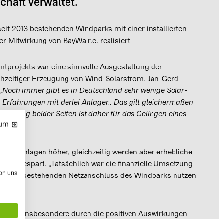
chaft verwaltet.
eit 2013 bestehenden Windparks mit einer installierten
r Mitwirkung von BayWa r.e. realisiert.
tprojekts war eine sinnvolle Ausgestaltung der
chzeitiger Erzeugung von Wind-Solarstrom. Jan-Gerd
„Noch immer gibt es in Deutschland sehr wenige Solar-
Erfahrungen mit derlei Anlagen. Das gilt gleichermaßen
stimmung beider Seiten ist daher für das Gelingen eines
sum
bridanlagen höher, gleichzeitig werden aber erhebliche
 eingespart. „Tatsächlich war die finanzielle Umsetzung
von uns
 bereits bestehenden Netzanschluss des Windparks nutzen
ünftig insbesondere durch die positiven Auswirkungen