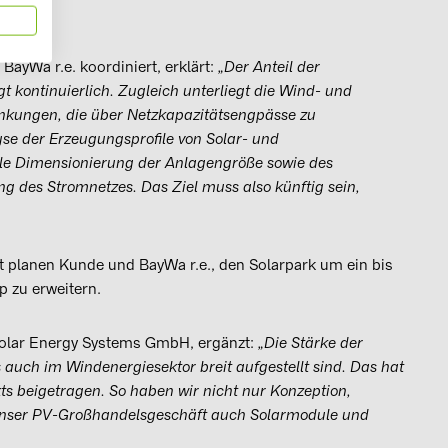
BayWa r.e. koordiniert, erklärt:
„Der Anteil der
 kontinuierlich. Zugleich unterliegt die Wind- und
nkungen, die über Netzkapazitätsengpässe zu
yse der Erzeugungsprofile von Solar- und
lle Dimensionierung der Anlagengröße sowie des
 des Stromnetzes. Das Ziel muss also künftig sein,
t planen Kunde und BayWa r.e., den Solarpark um ein bis
p zu erweitern.
 Solar Energy Systems GmbH, ergänzt:
„Die Stärke der
s auch im Windenergiesektor breit aufgestellt sind. Das hat
kts beigetragen. So haben wir nicht nur Konzeption,
nser PV-Großhandelsgeschäft auch Solarmodule und