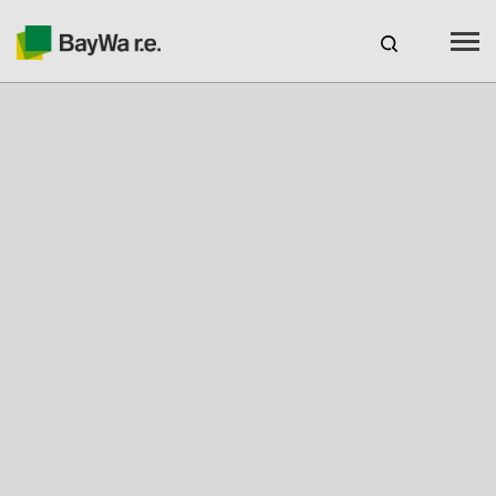
Benelux
DE
Webshop Login
KARRIERE
BAYWA R.E.
Produkte
Services
Über uns
Ihr Solarpartner
Kompetenz