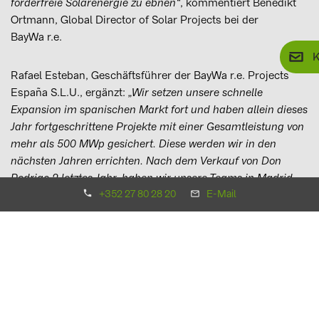
förderfreie Solarenergie zu ebnen“
, kommentiert Benedikt
Ortmann, Global Director of Solar Projects bei der
BayWa r.e.
K
Rafael Esteban, Geschäftsführer der BayWa r.e. Projects
España S.L.U., ergänzt:
„Wir setzen unsere schnelle
Expansion im spanischen Markt fort und haben allein dieses
Jahr fortgeschrittene Projekte mit einer Gesamtleistung von
mehr als 500 MWp gesichert. Diese werden wir in den
nächsten Jahren errichten. Nach dem Verkauf von Don
Rodrigo 2 letztes Jahr, haben wir unsere Teams in Madrid
+352 27 80 28 20
E-Mail
und Barcelona verstärkt und leisten so unseren Beitrag zur
rasch fortschreitenden Energiewende in Spanien.“
„Wir freuen uns sehr, Tordesillas zu Klimavest hinzuzufügen.
Er passt perfekt zur Fondsstrategie, die darauf abzielt, die
Kohlenstoffemissionen in Europa deutlich zu senken und
gleichzeitig eine attraktive Rendite für unsere Investoren zu