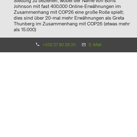
Stellung zu beziehen, wobei der Name von Boris
Johnson mit fast 400.000 Online-Erwähnungen im
Zusammenhang mit COP26 eine große Rolle spielt;
dies sind über 20-mal mehr Erwähnungen als Greta
Thunberg im Zusammenhang mit COP26 (etwas mehr
als 15.000)
US-Präsidenten haben in der Vergangenheit für viel
+352 27 80 28 20
E-Mail
Gesprächsstoff gesorgt, doch in diesem Jahr wurden
US-Präsident Biden und sein Vorgänger Trump nur
105.000-mal erwähnt
Erwähnungen rund um den Klimawandel, die
Empörung und Angst zum Ausdruck bringen, sind in
den COP26-Diskussionen dreimal so hoch wie bei
COP25
Matthias Taft, CEO von BayWa r.e., kommentiert:
„Dieses verstärkte Gefühl der Dringlichkeit und das erhöhte
Klimabewusstsein sind ermutigend – und auch dringend
notwendig. Auch wenn sich einige im Internet mehr zum
Klimawandel äußern als andere, ist es schön zu sehen, dass