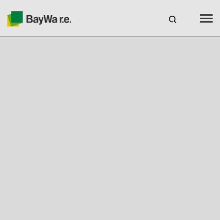
Benelux
DE
Webshop Login
KARRIERE
BAYWA R.E.
Produkte
Services
Über uns
Ihr Solarpartner
Kompetenz