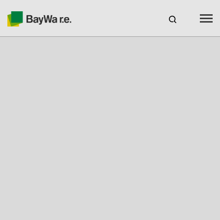
Benelux
DE
Webshop Login
KARRIERE
BAYWA R.E.
Produkte
Services
Über uns
Ihr Solarpartner
Kompetenz