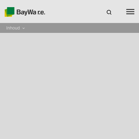
Inhoud
Benelux
NL
Webshop Log In
CARRIÈRE
BAYWA R.E.
Producten
Service
Over ons
Uw partner voor zonne-energie
Competentie