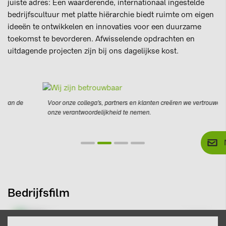
juiste adres: Een waarderende, internationaal ingestelde
bedrijfscultuur met platte hiërarchie biedt ruimte om eigen
ideeën te ontwikkelen en innovaties voor een duurzame
toekomst te bevorderen. Afwisselende opdrachten en
uitdagende projecten zijn bij ons dagelijkse kost.
Voor onze collega's, partners en klanten creëren we vertrouwen door
W
onze verantwoordelijkheid te nemen.
W
Bedrijfsfilm
+352 27 80 28 20
E-Mail