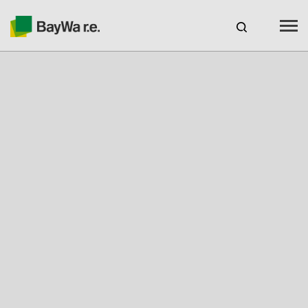
Benelux
NL
Webshop Log In
CARRIÈRE
BAYWA R.E.
Producten
Service
Over ons
Uw partner voor zonne-energie
Competentie